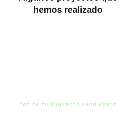
hemos realizado
COTIZA TU PROYECTO FÁCILMENTE
¿Tienes algo en mente?
¡Nosotros lo hacemos