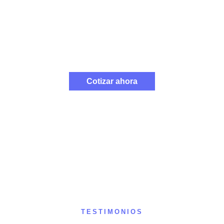
realidad!
Completa el formulario o escríbenos por WhatsApp para
obtener tu cotización en tiempo récord.
Cotizar ahora
TESTIMONIOS