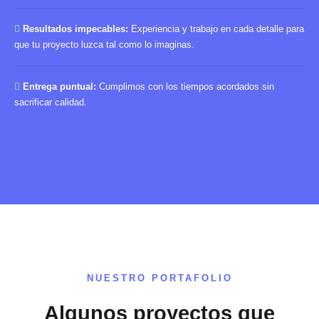
Resultados impecables:
Experiencia y trabajo en cada detalle para
que tu proyecto luzca tal como lo imaginas.
Entrega puntual:
Cumplimos con los tiempos acordados sin
sacrificar calidad.
NUESTRO PORTAFOLIO
Algunos proyectos que